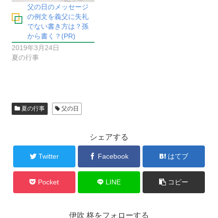
父の日のメッセージ
の例文を義父に失礼
でない書き方は？孫
から書く？(PR)
2019年3月24日
夏の行事
夏の行事
父の日
シェアする
Twitter
Facebook
はてブ
Pocket
LINE
コピー
伊吹 柊をフォローする