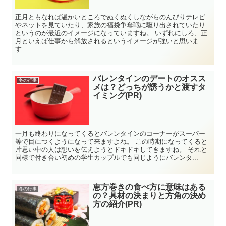
正月ともなれば温かいところでぬくぬくしながらのんびりテレビ
やネットを見ていたり、家族の福袋争奪戦に駆り出されていたり
というのが最近のイメージになっていますね。 いずれにしろ、正
月といえば仕事から解放されるというイメージが強いと思いま
す...
バレンタインのデートのオスス
冬の行事
メは？どっちが誘うかと渡すタ
イミング(PR)
一月も終わりになってくるとバレンタインのコーナーがスーパー
等で目につくようになって来ますよね。 この時期になってくると
片思い中の人は想いを伝えようとドキドキしてきますね。 それと
同様で付き合い初めの学生カップルでも同じようにバレンタ...
恵方巻きの食べ方に意味はある
冬の行事
の？具材の決まりと方角の決め
方の紹介(PR)