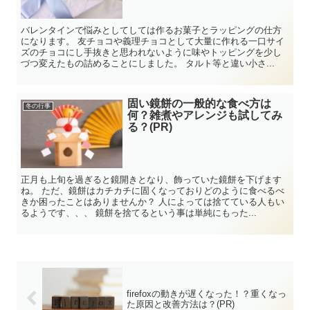
バレンタインで悩みとしてしては作るお菓子とラッピングの仕方
になります。 友チョコや義理チョコとして大量に作れる一口サイ
ズのチョコにし手抜きと思われないように味やトッピングを少し
づつ変えたもの詰めることにしました。 タルト等と違い小さ...
固い鏡餅の一般的な食べ方は
冬の行事
何？雑煮やアレンジも試してみ
る？(PR)
正月も上旬を過ぎると鏡開きとなり、飾っていた鏡餅を下げます
ね。 ただ、鏡餅はカチカチに固くなっておりどのように食べるべ
きか困ったことはありませんか？ 人によっては捨てている人もい
るようです、、、 鏡餅を捨てるという事は単純にもった...
firefoxの動きが遅くなった！？重くなっ
た原因と改善方法は？(PR)