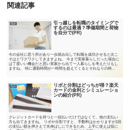
関連記事
引っ越しを転職のタイミングで
悩み
するのは最適？準備期間と荷物
を自分で(PR)
今の会社に思う所があり一歩踏み出して転職を成功させると次こ
そはとワクワクしてきますよね。 今まで実家暮らしだった場合に
は丁度いい機会だと思い実家から出て一人暮らしを考えたりもし
ますね。 特に通勤時間が一時間を超えてくるとそれなりの時...
リボと分割はどっちが得？楽天
悩み
カードの金利とシミュレーショ
ンの紹介(PR)
クレジットカードを持つと一括払いだけではなくて、他の支払い
方も出てきますね。 リボや分割ですと、手数料はかかりますが1回
の支払い額を押さえて先伸ばしにできるため、上手に使えば役に