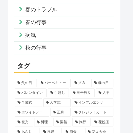
春のトラブル
春の行事
病気
秋の行事
タグ
父の日
バーベキュー
浴衣
母の日
バレンタイン
引越し
潮干狩り
入学
卒業式
入学式
インフルエンザ
ホワイトデー
正月
クレジットカード
観光
料理
園芸
旅行
花粉症
あさり
風邪
節分
花火大会