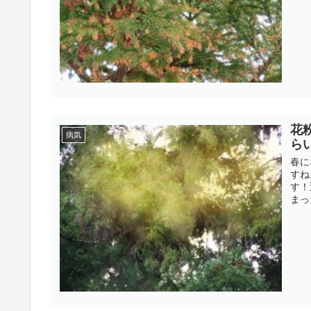
花
病気
ら
春に
すね
す！
まっ