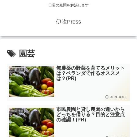
日常の疑問を解決します
伊吹Press
園芸
無農薬の野菜を育てるメリット
年間行事
は？ベランダで作るオススメ
は？(PR)
2019.04.01
市民農園と貸し農園の違いから
年間行事
どっちを借りる？目的と注意点
の確認！(PR)