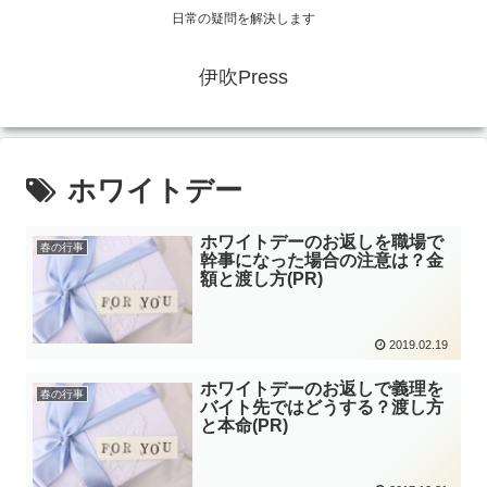
日常の疑問を解決します
伊吹Press
ホワイトデー
ホワイトデーのお返しを職場で
春の行事
幹事になった場合の注意は？金
額と渡し方(PR)
2019.02.19
ホワイトデーのお返しで義理を
春の行事
バイト先ではどうする？渡し方
と本命(PR)