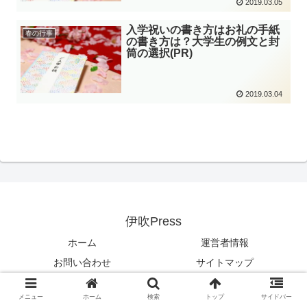
2019.03.05
入学祝いの書き方はお礼の手紙
春の行事
の書き方は？大学生の例文と封
筒の選択(PR)
2019.03.04
伊吹Press
ホーム
運営者情報
お問い合わせ
サイトマップ
© 2017 伊吹Press.
メニュー
ホーム
検索
トップ
サイドバー