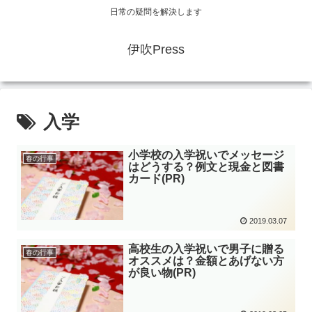
日常の疑問を解決します
伊吹Press
入学
小学校の入学祝いでメッセージ
春の行事
はどうする？例文と現金と図書
カード(PR)
2019.03.07
高校生の入学祝いで男子に贈る
春の行事
オススメは？金額とあげない方
が良い物(PR)